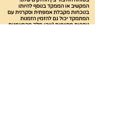
המקשיב או הממקד בנוסף להיותו
בנוכחות מקבלת אמפתית וסקרנית עם
המתמקד יכול גם להזמין הזמנות
נוספות מסוימות (שהן חלק מהמיומנות
של הכלי), שאלות שמניעות את התהליך
קדימה.
תוך כדי התמקדות הרבה פעמים
מתברר שאנחנו לא עשויים מִקשה אחת
אלא שיש לנו הרבה חלקים או קולות,
למשל חלק ילדי, חלק מבקר, חלק
הגיוני, חלק רגשי, קול שאומר כך וקול
שאומר אחרת, הלב רוצה משהו והראש
לא מסכים.. פעמים רבות חלקים אלה
נמצאים בקונפליקט אחד עם השני
ואנחנו תקועים באמצע ומשלמים את
המחיר. בתהליך נרצה לשמוע כל קול
ולקבל כל קול קבלה מלאה, בלי קשר
לאם ננהג בפועל לפי מה שהוא אומר או
לא. שמיעת הקולות המגוונים בתוכנו,
החוויה שלהם דרך הגוף והקבלה שלהם