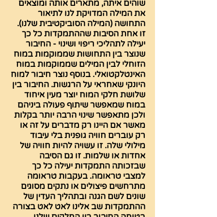
שוהים איתה, מתארים אותה ומוצאים
את המילה המדויקת לנו לתיאור
התחושה (המילה הסוביקטיבית שלנו).
זו אחת הסיבות שההתמקדות כל כך
יעילה לתהליכי ריפוי ושינוי - החיבור
שנוצר בין התחושות שממוקמות במוח
הזוחלי לבין המילים שממוקמות במוח
האינטלקטואלי. בנוסף נוצר חיבור למוח
היונקי שאחראי על הרגשות. החיבור בין
שלושת חלקי המוח יוצר מעין איחוד
במוח שמאפשר שיתוף פעולה ביניהם
ולכן מתאפשר שינוי הרבה יותר בקלות
מאשר אם היינו רק מדברים על זה או
רק עוברים חוויה גופנית בלי עיבוד
מילולי שלה. זו עשויה להיות חוויה של
אחדות או שלמות. זו גם הסיבה
שבזכותה התמקדות יעילה כל כך
למצבי טראומה. בעקבות טראומה
מתרחשים פיצולים או נתקים מסוגים
שונים לשם הגנה ובתהליך העדין של
ההתמקדות שב אלינו לאט לאט בצורה
בטוחה החיבור בין החלקים שלנו.