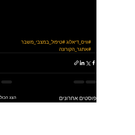
#וויס_דיאלוג
#טיפול_במצבי_משבר
#אתגר_הקורונה
פוסטים אחרונים
הצג הכול